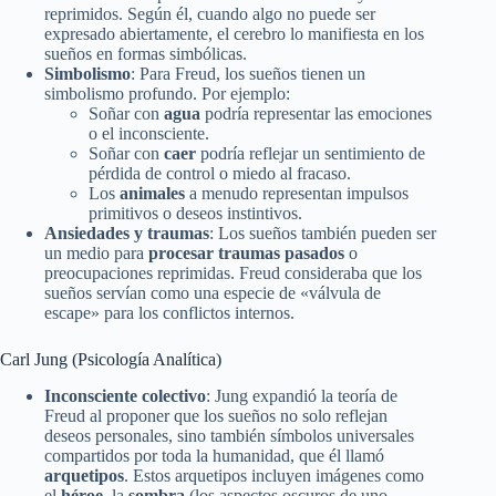
reprimidos. Según él, cuando algo no puede ser
expresado abiertamente, el cerebro lo manifiesta en los
sueños en formas simbólicas.
Simbolismo
: Para Freud, los sueños tienen un
simbolismo profundo. Por ejemplo:
Soñar con
agua
podría representar las emociones
o el inconsciente.
Soñar con
caer
podría reflejar un sentimiento de
pérdida de control o miedo al fracaso.
Los
animales
a menudo representan impulsos
primitivos o deseos instintivos.
Ansiedades y traumas
: Los sueños también pueden ser
un medio para
procesar traumas pasados
o
preocupaciones reprimidas. Freud consideraba que los
sueños servían como una especie de «válvula de
escape» para los conflictos internos.
Carl Jung (Psicología Analítica)
Inconsciente colectivo
: Jung expandió la teoría de
Freud al proponer que los sueños no solo reflejan
deseos personales, sino también símbolos universales
compartidos por toda la humanidad, que él llamó
arquetipos
. Estos arquetipos incluyen imágenes como
el
héroe
, la
sombra
(los aspectos oscuros de uno