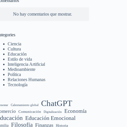
omentarios
No hay comentarios que mostrar.
ategories
Ciencia
Cultura
Educación
Estilo de vida
Inteligencia Artificial
Medioambiente
Política
Relaciones Humanas
Tecnología
ChatGPT
enestar
Calentamiento global
Economía
omercio
Comunicación
Digitalización
ducación
Educación Emocional
Filosofía
Finanzas
milia
Historia