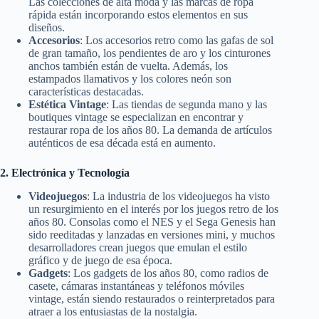
Las colecciones de alta moda y las marcas de ropa
rápida están incorporando estos elementos en sus
diseños.
Accesorios
: Los accesorios retro como las gafas de sol
de gran tamaño, los pendientes de aro y los cinturones
anchos también están de vuelta. Además, los
estampados llamativos y los colores neón son
características destacadas.
Estética Vintage
: Las tiendas de segunda mano y las
boutiques vintage se especializan en encontrar y
restaurar ropa de los años 80. La demanda de artículos
auténticos de esa década está en aumento.
2. Electrónica y Tecnología
Videojuegos
: La industria de los videojuegos ha visto
un resurgimiento en el interés por los juegos retro de los
años 80. Consolas como el NES y el Sega Genesis han
sido reeditadas y lanzadas en versiones mini, y muchos
desarrolladores crean juegos que emulan el estilo
gráfico y de juego de esa época.
Gadgets
: Los gadgets de los años 80, como radios de
casete, cámaras instantáneas y teléfonos móviles
vintage, están siendo restaurados o reinterpretados para
atraer a los entusiastas de la nostalgia.